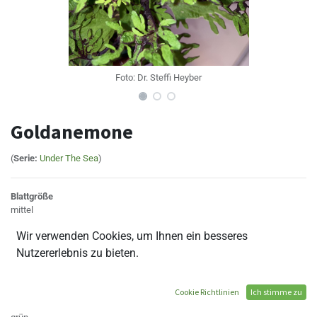
Foto:
Dr. Steffi Heyber
Goldanemone
(
Serie:
Under The Sea
)
Blattgröße
mittel
Blattform
Wir verwenden Cookies, um Ihnen ein besseres
länglich
Blattrand
Nutzererlebnis zu bieten.
glatt
Blattanhang
ja
Cookie Richtlinien
Ich stimme zu
Blattaußenfarbe