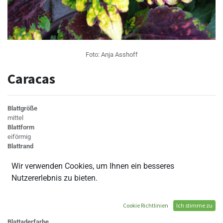
Foto:
Anja Asshoff
Caracas
Blattgröße
mittel
Blattform
eiförmig
Blattrand
gebuchtet
Wir verwenden Cookies, um Ihnen ein besseres
Blattanhang
nein
Nutzererlebnis zu bieten.
Blattaußenfarbe
gelb, grün, rot
Blattinnenfarbe
Cookie Richtlinien
Ich stimme zu
dunkelviolett
Blattaderfarbe