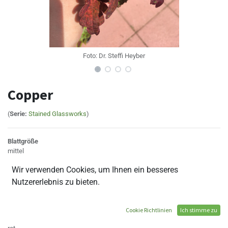
Foto:
Dr. Steffi Heyber
Copper
(
Serie:
Stained Glassworks
)
Blattgröße
mittel
Blattform
Wir verwenden Cookies, um Ihnen ein besseres
länglich
Blattrand
Nutzererlebnis zu bieten.
gekerbt
Blattanhang
nein
Cookie Richtlinien
Ich stimme zu
Blattaußenfarbe