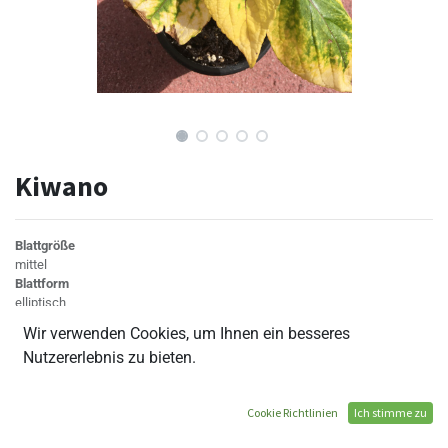
Kiwano
Blattgröße
mittel
Blattform
elliptisch
Blattrand
Wir verwenden Cookies, um Ihnen ein besseres
glatt
Nutzererlebnis zu bieten.
Blattanhang
nein
Blattaußenfarbe
Cookie Richtlinien
Ich stimme zu
gelb
Blattinnenfarbe