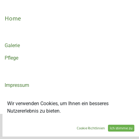
Home
Galerie
Pflege
Impressum
Datenschutz
Wir verwenden Cookies, um Ihnen ein besseres
Nutzererlebnis zu bieten.
Copyright © Dr. Steffi Heyber
Cookie Richtlinien
Ich stimme zu
Angetrieben von
- Die #1
Open-Source eCommerce